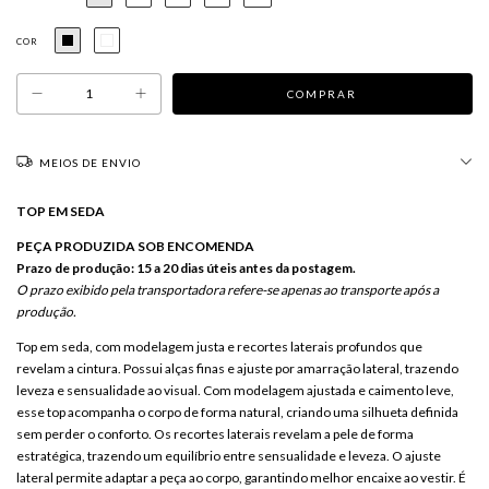
COR
MEIOS DE ENVIO
TOP EM SEDA
PEÇA PRODUZIDA SOB ENCOMENDA
Prazo de produção: 15 a 20 dias úteis antes da postagem.
O prazo exibido pela transportadora refere-se apenas ao transporte após a
produção.
Top em seda, com modelagem justa e recortes laterais profundos que
revelam a cintura. Possui alças finas e ajuste por amarração lateral, trazendo
leveza e sensualidade ao visual. Com modelagem ajustada e caimento leve,
esse top acompanha o corpo de forma natural, criando uma silhueta definida
sem perder o conforto. Os recortes laterais revelam a pele de forma
estratégica, trazendo um equilíbrio entre sensualidade e leveza. O ajuste
lateral permite adaptar a peça ao corpo, garantindo melhor encaixe ao vestir. É