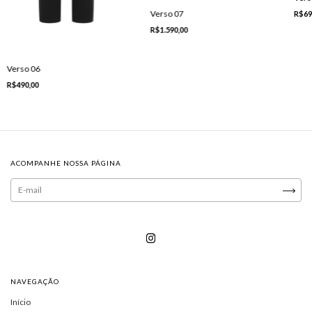
Verso 07
R$69
R$1.590,00
Verso 06
R$490,00
ACOMPANHE NOSSA PÁGINA
NAVEGAÇÃO
Início