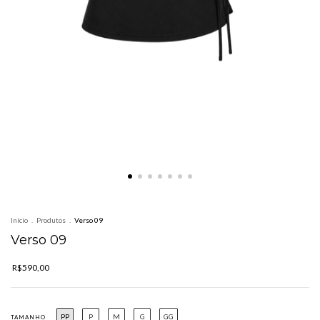
Início
.
Produtos
.
Verso 09
Verso 09
R$590,00
PP
P
M
G
GG
TAMANHO